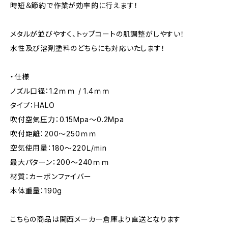
時短＆節約で作業が効率的に行えます！
メタルが並びやすく、トップコートの肌調整がしやすい！
水性及び溶剤塗料のどちらにも対応いたします！
・仕様
ノズル口径：1.2ｍｍ / 1.4ｍｍ
タイプ：HALO
吹付空気圧力：0.15Mpa～0.2Mpa
吹付距離：200～250ｍｍ
空気使用量：180～220Ｌ/min
最大パターン：200～240ｍｍ
材質：カーボンファイバー
本体重量：190g
こちらの商品は関西メーカー倉庫より直送となります